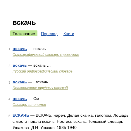
вскачь
Толкование
Перевод
Книги
вскачь
— вскачь …
1
Орфографический словарь-справочник
вскачь
— вскачь …
2
Русский орфографический словарь
вскачь
— вскачь …
3
Правописание трудных наречий
вскачь
— См …
4
Словарь синонимов
ВСКАЧЬ
— ВСКАЧЬ, нареч. Делая скачка, галопом. Лошадь
5
с места пошла вскачь. Нестись вскачь. Толковый словарь
Ушакова. Д.Н. Ушаков. 1935 1940 …