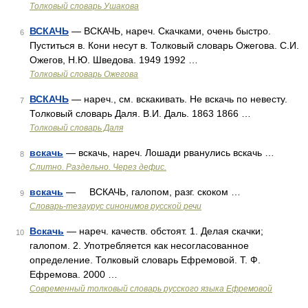
Толковый словарь Ушакова
ВСКАЧЬ
— ВСКАЧЬ, нареч. Скачками, очень быстро.
6
Пуститься в. Кони несут в. Толковый словарь Ожегова. С.И.
Ожегов, Н.Ю. Шведова. 1949 1992 …
Толковый словарь Ожегова
ВСКАЧЬ
— нареч., см. вскакивать. Не вскачь по невесту.
7
Толковый словарь Даля. В.И. Даль. 1863 1866 …
Толковый словарь Даля
вскачь
— вскачь, нареч. Лошади рванулись вскачь …
8
Слитно. Раздельно. Через дефис.
вскачь
— ВСКАЧЬ, галопом, разг. скоком …
9
Словарь-тезаурус синонимов русской речи
Вскачь
— нареч. качеств. обстоят. 1. Делая скачки;
10
галопом. 2. Употребляется как несогласованное
определение. Толковый словарь Ефремовой. Т. Ф.
Ефремова. 2000 …
Современный толковый словарь русского языка Ефремовой